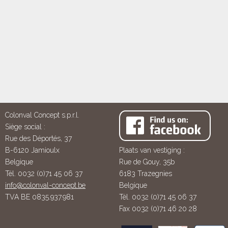
Colonval Concept s.p.r.l.
Siège social :
Rue des Déportés, 37
B-6120 Jamioulx
Plaats van vestiging :
Belgique
Rue de Gouy, 35b
Tél. 0032 (0)71 45 06 37
6183 Trazegnies
info@colonval-concept.be
Belgique
TVA BE 0835.937.981
Tél. 0032 (0)71 45 06 37
Fax 0032 (0)71 46 20 28