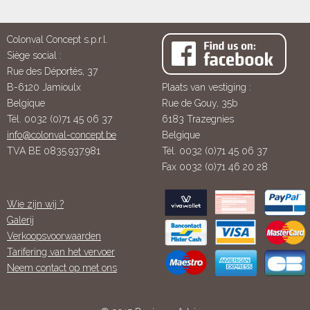
Colonval Concept s.p.r.l.
Siège social :
Rue des Déportés, 37
B-6120 Jamioulx
Plaats van vestiging :
Belgique
Rue de Gouy, 35b
Tél. 0032 (0)71 45 06 37
6183 Trazegnies
info@colonval-concept.be
Belgique
TVA BE 0835.937.981
Tél. 0032 (0)71 45 06 37
Fax 0032 (0)71 46 20 28
Wie zijn wij ?
Galerij
Verkoopsvoorwaarden
Tarifering van het vervoer
Neem contact op met ons