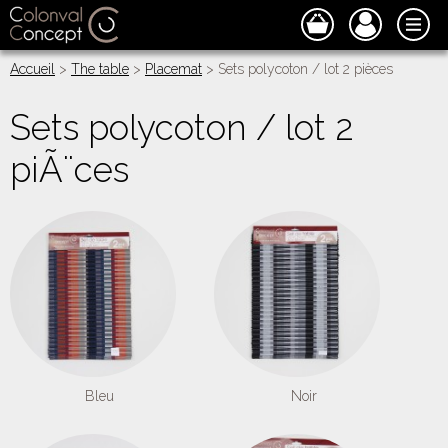
Accueil
>
The table
>
Placemat
> Sets polycoton / lot 2 pièces
Sets polycoton / lot 2
piÃ¨ces
Bleu
Noir