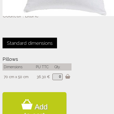
Couleur :
Blanc
Standard dimensions
Pillows
Dimensions
PU TTC
Qty.
70 cm x 50 cm
36.30 €
Add