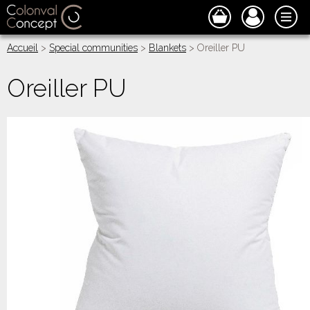
Accueil
>
Special communities
>
Blankets
> Oreiller PU
Oreiller PU