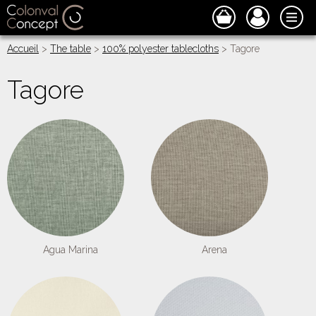
Accueil
>
The table
>
100% polyester tablecloths
> Tagore
Tagore
Agua Marina
Arena