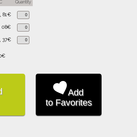
C
Quantity
,
81€
,
08€
,
37€
0€
d
Add
to Favorites