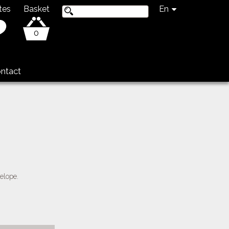
tes
Basket
En
0
ntact
elope.