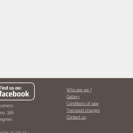
Who are we ?
Gallery
Conditions of sale
usiness :
Transport charges
uy, 35b
Contact us
egnies