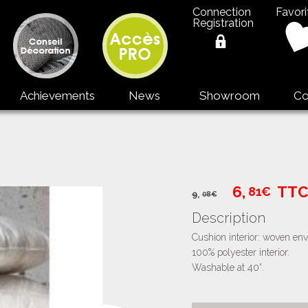
Connection
Favori
Registration
Achievements
News
Showroom
Co
6,
TTC
81€
9
,
08€
Description
Cushion interior: woven env
100% polyester interior.
Washable at 40°.