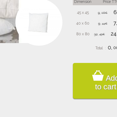
Dimension
Price TT
6
45 x 45
9
,
08€
7
40 x 60
9
,
44€
24
80 x 80
32
,
49€
0,
0
Total :
Ad
to cart