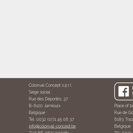
Colonval Concept s.p.r.l.
Siège social :
Rue des Déportés, 37
B-6120 Jamioulx
Place of b
Belgique
Rue de Go
Tél. 0032 (0)71 45 06 37
6183 Traz
info@colonval-concept.be
Belgique