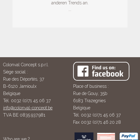
anderen Trends an.
...
Colonval Concept s.p.r.l.
Siège social :
Rue des Déportés, 37
B-6120 Jamioulx
Place of business :
Belgique
Rue de Gouy, 35b
Tél. 0032 (0)71 45 06 37
6183 Trazegnies
info@colonval-concept.be
Belgique
TVA BE 0835.937.981
Tél. 0032 (0)71 45 06 37
Fax 0032 (0)71 46 20 28
Who are we ?