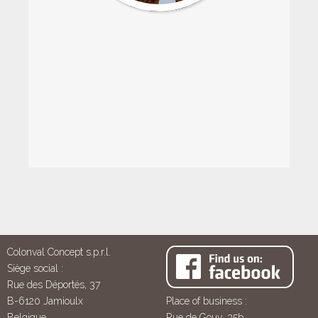
Colonval Concept s.p.r.l.
Siège social :
Rue des Déportés, 37
B-6120 Jamioulx
Place of business :
Belgique
Rue de Gouy, 35b