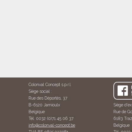
Colonval Concept s.p.r.l.
Siège social :
Rue des Déportés, 37
B-6120 Jamioulx
Siège d'exp
Belgique
Rue de Go
Tél. 0032 (0)71 45 06 37
6183 Traz
info@colonval-concept.be
Belgique