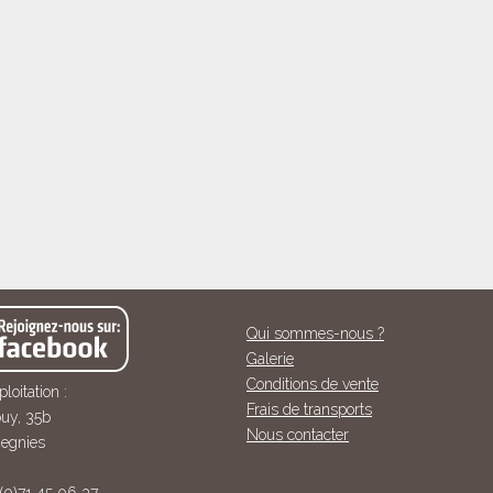
Qui sommes-nous ?
Galerie
Conditions de vente
loitation :
Frais de transports
uy, 35b
Nous contacter
egnies