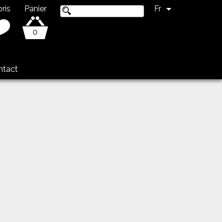
ris
Panier
Fr
0
ntact