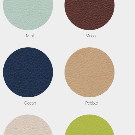
Mint
Mocca
Ocean
Pebble