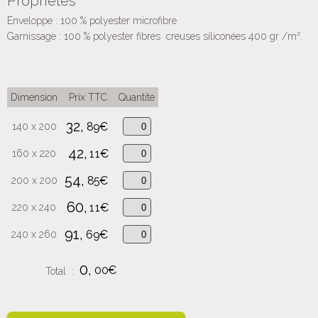
Propriétés
Enveloppe : 100 % polyester microfibre
Garnissage : 100 % polyester fibres creuses siliconées 400 gr /m².
Dimension
Prix TTC
Quantite
32,
89€
140 x 200
42,
11€
160 x 220
54,
85€
200 x 200
60,
11€
220 x 240
91,
69€
240 x 260
0,
00€
Total :