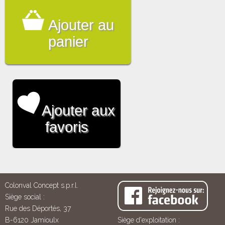
Ajouter au
panier
Ajouter aux
favoris
Colonval Concept s.p.r.l.
Siège social :
Rue des Déportés, 37
B-6120 Jamioulx
Siège d'exploitation :