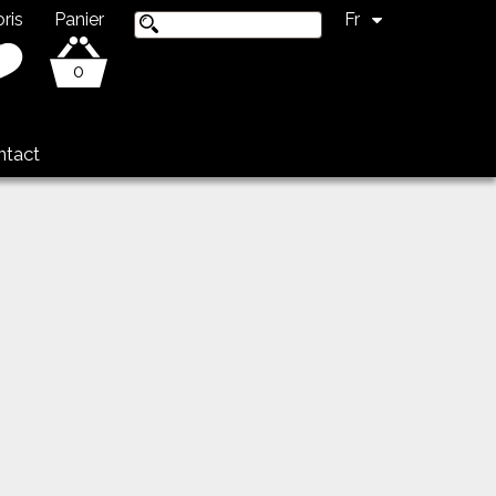
ris
Panier
Fr
0
ntact