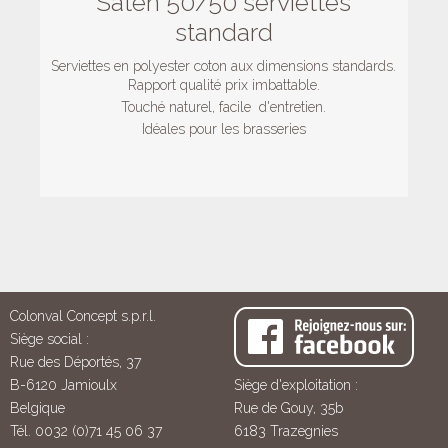
Saten 50/50 serviettes
standard
Serviettes en polyester coton aux dimensions standards.
Rapport qualité prix imbattable.
Touché naturel, facile d'entretien.
Idéales pour les brasseries
Colonval Concept s.p.r.l.
Siège social :
Rue des Déportés, 37
B-6120 Jamioulx
Siège d'exploitation :
Belgique
Rue de Gouy, 35b
Tél. 0032 (0)71 45 06 37
6183 Trazegnies