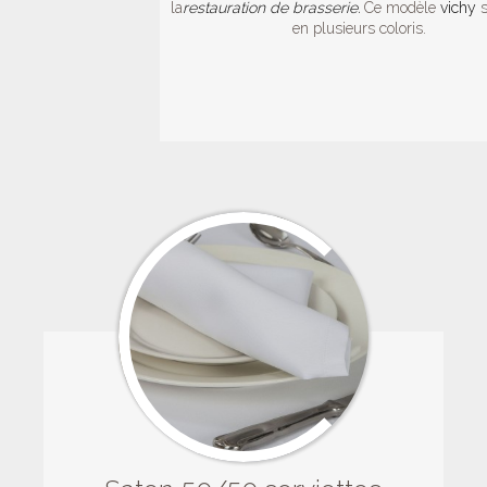
la
restauration de brasserie.
Ce modèle
vichy
s
en plusieurs coloris.