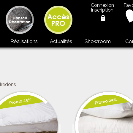
Connexion
Favo
Inscription
Réalisations
Actualités
Showroom
Co
édredons
Promo 25%
Promo 25%