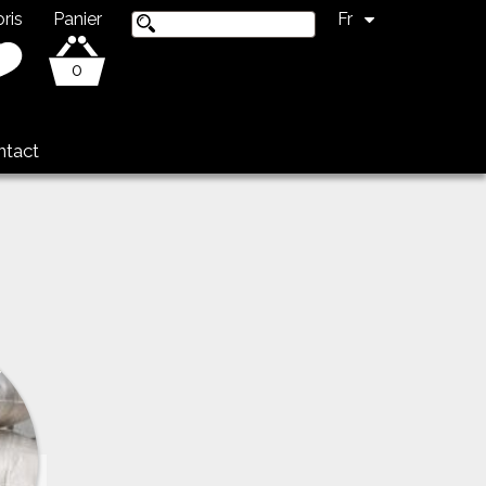
ris
Panier
Fr
0
ntact