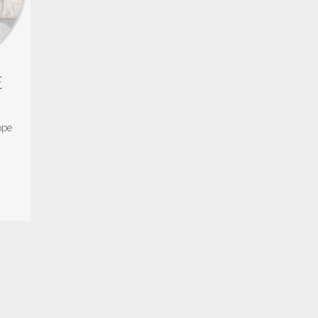
E
ppe