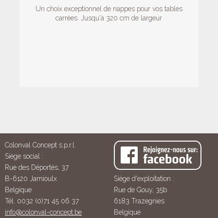
Un choix exceptionnel de nappes pour vos tables
carrées. Jusqu'à 320 cm de largeur
Colonval Concept s.p.r.l.
Siège social :
Rue des Déportés, 37
B-6120 Jamioulx
Siège d'exploitation :
Belgique
Rue de Gouy, 35b
Tél. 0032 (0)71 45 06 37
6183 Trazegnies
info@colonval-concept.be
Belgique