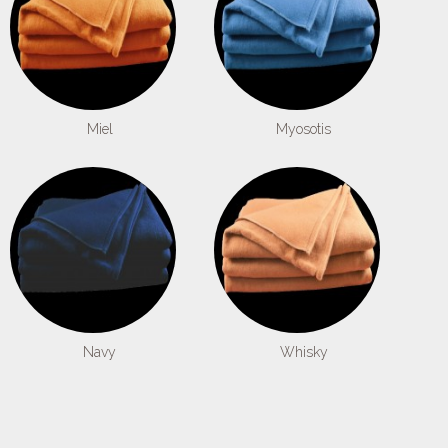
Miel
Myosotis
Navy
Whisky