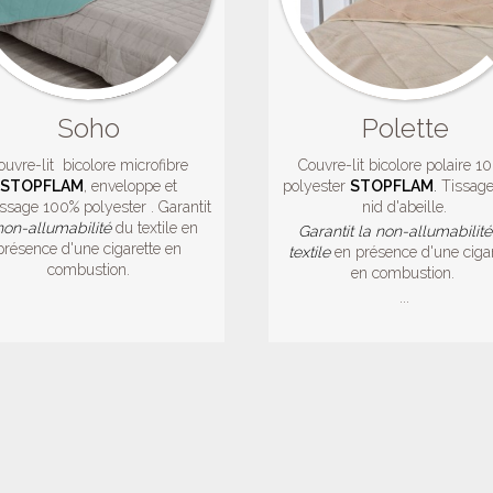
Soho
Polette
ouvre-lit bicolore microfibre
Couvre-lit bicolore polaire 1
STOPFLAM
, enveloppe et
polyester
STOPFLAM
.
Tissage
ssage 100% polyester . Garantit
nid d'abeille.
non-allumabilité
du textile en
Garantit la non-allumabilit
présence d'une cigarette en
textile
en présence d'une cigar
combustion.
en combustion.
...