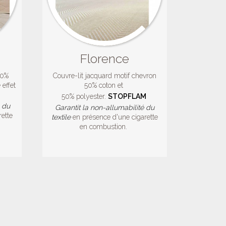
Florence
00%
Couvre-lit jacquard motif chevron
 effet
50% coton et
50% polyester.
STOPFLAM
é du
Garantit la non-allumabilité du
ette
textile
en présence d'une cigarette
en combustion.