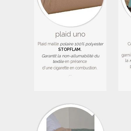
plaid uno
Plaid maille
polaire 100% polyester
C
STOPFLAM.
garni
Garantit la non-allumabilité du
la
textile
en présence
d'une cigarette en combustion.
...