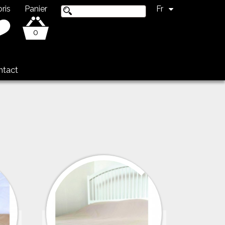
ris
Panier
Fr
0
ntact