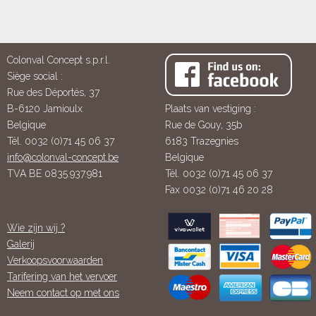
Colonval Concept s.p.r.l.
Siège social :
Rue des Déportés, 37
B-6120 Jamioulx
Plaats van vestiging :
Belgique
Rue de Gouy, 35b
Tél. 0032 (0)71 45 06 37
6183 Trazegnies
info@colonval-concept.be
Belgique
TVA BE 0835.937.981
Tél. 0032 (0)71 45 06 37
Fax 0032 (0)71 46 20 28
Wie zijn wij ?
Galerij
Verkoopsvoorwaarden
Tarifering van het vervoer
Neem contact op met ons