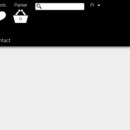
ris
Panier
Fr
0
ntact