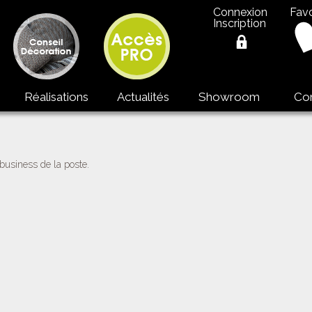
Connexion
Favo
Inscription
Réalisations
Actualités
Showroom
Co
 business de la poste.