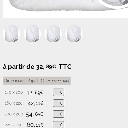
à partir de
32,
TTC
89€
Dimension
Prijs TTC
Hoeveelheid
32,
89€
140 x 200
42,
11€
160 x 220
54,
85€
200 x 200
60,
11€
220 x 240