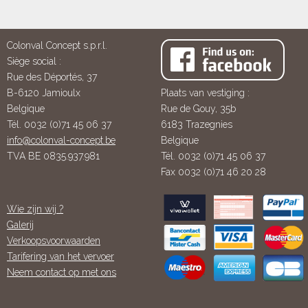
Colonval Concept s.p.r.l.
Siège social :
Rue des Déportés, 37
B-6120 Jamioulx
Plaats van vestiging :
Belgique
Rue de Gouy, 35b
Tél. 0032 (0)71 45 06 37
6183 Trazegnies
info@colonval-concept.be
Belgique
TVA BE 0835.937.981
Tél. 0032 (0)71 45 06 37
Fax 0032 (0)71 46 20 28
Wie zijn wij ?
Galerij
Verkoopsvoorwaarden
Tarifering van het vervoer
Neem contact op met ons