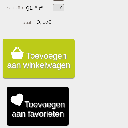
91,
69€
240 x 260
0,
00€
Totaal :
Toevoegen
aan winkelwagen
Toevoegen
aan favorieten