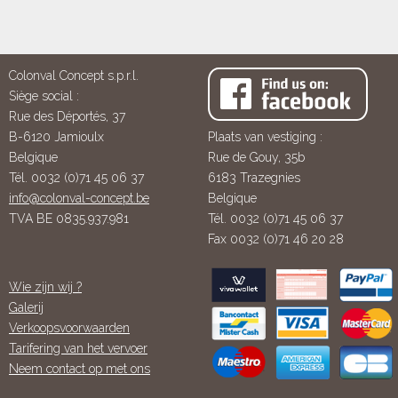
Colonval Concept s.p.r.l.
Siège social :
Rue des Déportés, 37
B-6120 Jamioulx
Plaats van vestiging :
Belgique
Rue de Gouy, 35b
Tél. 0032 (0)71 45 06 37
6183 Trazegnies
info@colonval-concept.be
Belgique
TVA BE 0835.937.981
Tél. 0032 (0)71 45 06 37
Fax 0032 (0)71 46 20 28
Wie zijn wij ?
Galerij
Verkoopsvoorwaarden
Tarifering van het vervoer
Neem contact op met ons