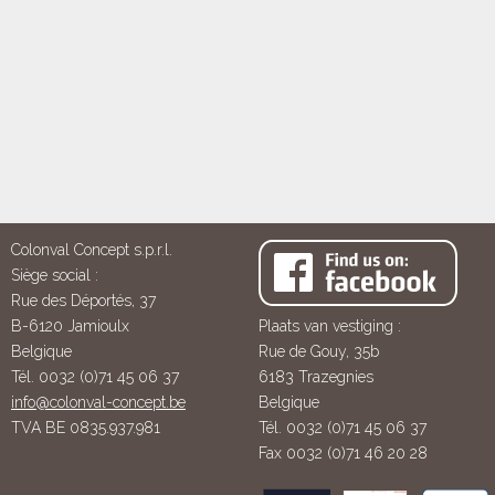
Colonval Concept s.p.r.l.
Siège social :
Rue des Déportés, 37
B-6120 Jamioulx
Plaats van vestiging :
Belgique
Rue de Gouy, 35b
Tél. 0032 (0)71 45 06 37
6183 Trazegnies
info@colonval-concept.be
Belgique
TVA BE 0835.937.981
Tél. 0032 (0)71 45 06 37
Fax 0032 (0)71 46 20 28