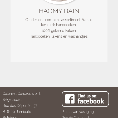
HAOMY BAIN
Ontdek ons complete assortiment Franse
kwaliteitshanddoeken;
100% gekamd katoen.
Handdoeken, lakens en washandjes.
Colonval Concept s.p.r.l.
Siège social :
Rue des Déportés, 37
B-6120 Jamioulx
Plaats van vestiging :
Belgique
Rue de Gouy, 35b