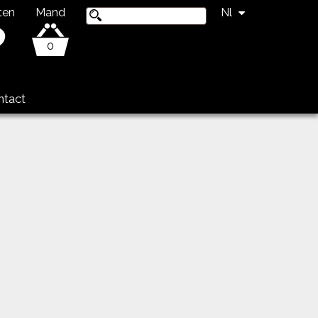
ten
Mand
Nl
0
ntact