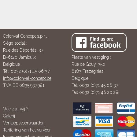
Colonval Concept s.p.r.l.
Siège social :
Rue des Déportés, 37
B-6120 Jamioulx
Plaats van vestiging :
Belgique
Rue de Gouy, 35b
Tél. 0032 (0)71 45 06 37
6183 Trazegnies
info@colonval-concept.be
Belgique
TVA BE 0835.937.981
Tél. 0032 (0)71 45 06 37
Fax 0032 (0)71 46 20 28
Wie zijn wij ?
Galerij
Verkoopsvoorwaarden
Tarifering van het vervoer