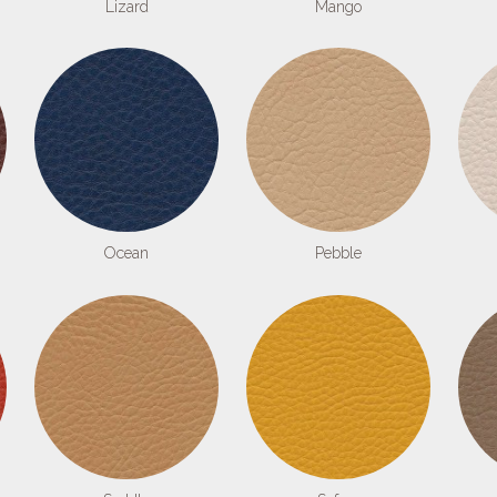
Lizard
Mango
Ocean
Pebble