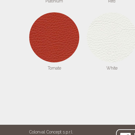
Platinium
Red
Tomate
White
Colonval Concept s.p.r.l.