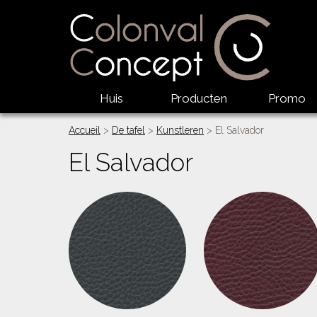
Huis
Producten
Promo
Accueil
>
De tafel
>
Kunstleren
> El Salvador
El Salvador