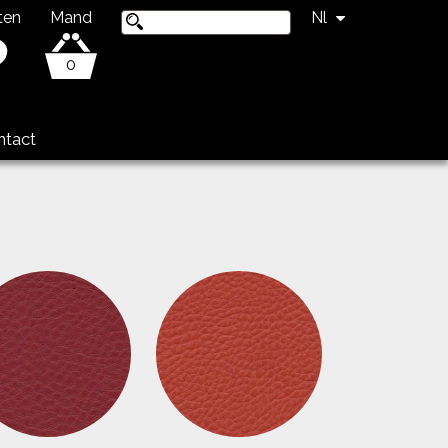
ten
Mand
Nl
0
ntact