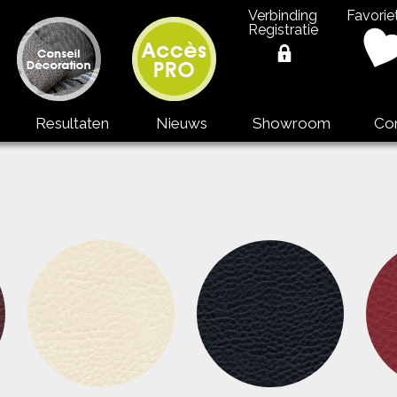
Verbinding
Favorie
Registratie
Resultaten
Nieuws
Showroom
Co