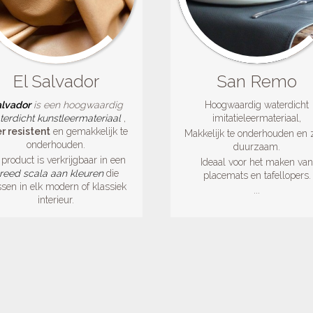
El Salvador
San Remo
lvador
is een hoogwaardig
Hoogwaardig waterdicht
terdicht kunstleermateriaal
,
imitatieleermateriaal,
r resistent
en gemakkelijk te
Makkelijk te onderhouden en 
onderhouden.
duurzaam.
 product is verkrijgbaar in een
Ideaal voor het maken va
reed scala aan kleuren
die
placemats en tafellopers.
sen in elk modern of klassiek
...
interieur.
...