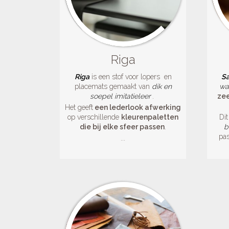
Riga
Riga
is een stof voor lopers en
Sa
placemats gemaakt van
dik en
wa
soepel
imitatieleer
.
zee
Het geeft
een lederlook afwerking
op verschillende
kleurenpaletten
Dit
die bij elke sfeer passen
.
b
pas
...