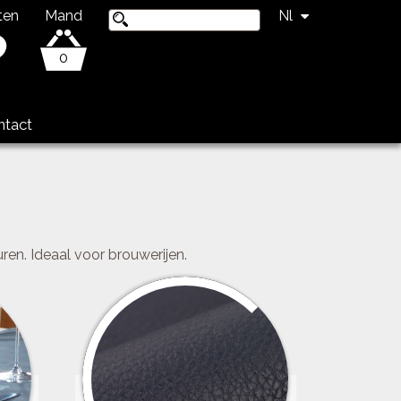
ten
Mand
Nl
0
ntact
ren. Ideaal voor brouwerijen.