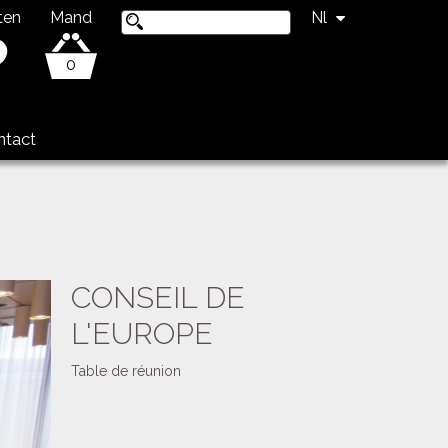
ten
Mand
Nl
0
ntact
CONSEIL DE
L'EUROPE
Table de réunion